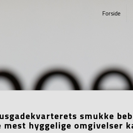
Forside
housgadekvarterets smukke be
 de mest hyggelige omgivelse