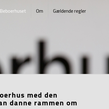
Beboerhuset
Om
Gældende regler
boerhus med den
r kan danne rammen om