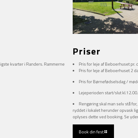
Priser
eligste kvarter i Randers. Rammerne
Pris for leje af Beboerhuset pr. 
Pris for leje af Beboerhuset 2 da
Pris for Børnefødselsdag / møde
Lejeperioden start/slut kl.12.00.
Rengøring skal man selv stå for
ryddet i lokalet herunder opvask li
oplyses dette ved booking. Se yderl
Book din fest