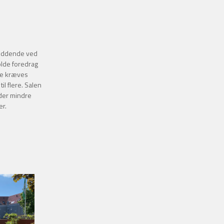
 siddende ved
olde foredrag
kke kræves
il flere. Salen
r der mindre
er.