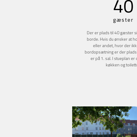
40
gæster
Der er plads til 40 gæster
borde. Hvis du ønsker at h
eller andet, hvor der i
bordopsætning er der plads t
er på 1. sal. I stueplan e
køkken og toilett